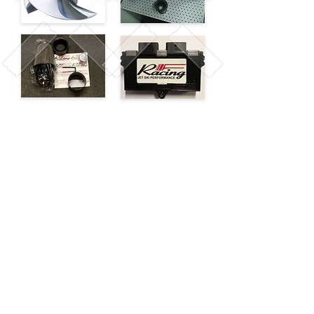
Rua Cayowaá, 247 -
Perdizes - São Paulo - SP
- CEP
05018-000
-
Tel:
(11) 4304-0008
- Fone
e WhatsApp:
(11) 94002-
3376
-
fracing@fracing.com.br