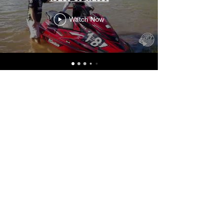
Watch Now
Rua Cayowaá, 247 -
Perdizes - São Paulo - SP
- CEP
05018-000
-
Tel:
(11) 4304-0008
- Fone
e WhatsApp:
(11) 94002-
3376
-
fracing@fracing.com.br